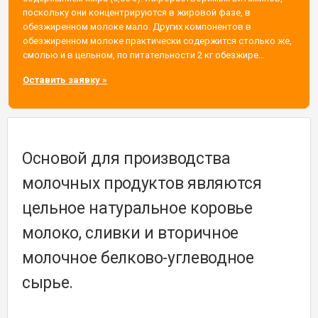
поскольку они концентрируются в жировой фазе, в
обезжиренном молоке мало. Других компонентов в
обезжиренном молоке практически содержится столько же,
смолью и в цельном, по питательности 2 кг обезжире…
Оставить заявку »
Основой для производства
молочных продуктов являются
цельное натуральное коровье
молоко, сливки и вторичное
молочное белково-углеводное
сырье.