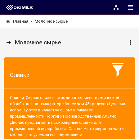
Главная
Молочное сырье
Молочное сырье
Сливки
Сливки. Сырые сливки, не подвергавшиеся термической
обработке при температуре более чем 45 градусов Цельсия
используются в качестве сырья в пищевой
промышленности. Торгово Производственный Альянс
Дионис предлагает высокожирные сливки для
промышленной переработки. Сливки — это жировая часть
молока, получаемая сепарированием. …